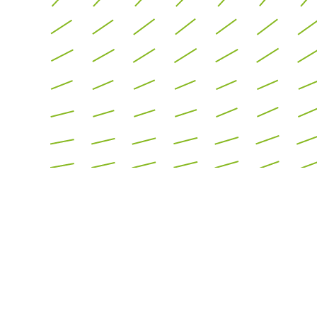
eken-
heden