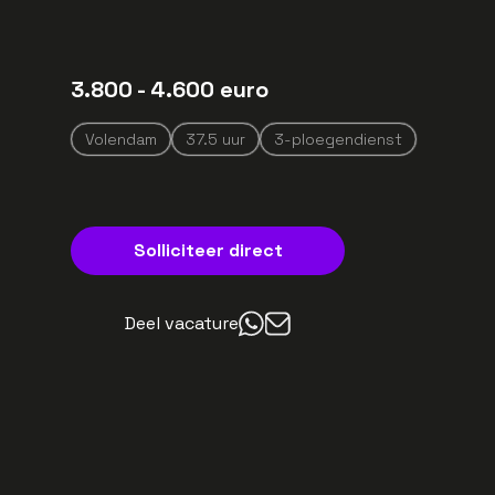
3.800
- 4.600
euro
Volendam
37.5
uur
3-ploegendienst
Solliciteer direct
Deel vacature