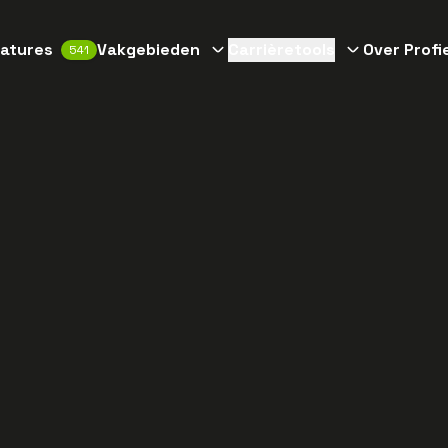
atures
Vakgebieden
Carrièretools
Over Profi
541