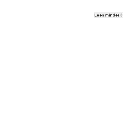
Meedenken
Lees
minder
Wat kan je verwachten al
Werkweek:
Een 37,5-
Salaris:
Een bruto maa