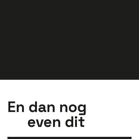
Dagdienst
Dagdienst
40
uur
Apeldoorn
36
uur
Doesbur
3.300
-
4.300
3.097
-
4.150
euro
euro
En dan nog
even dit