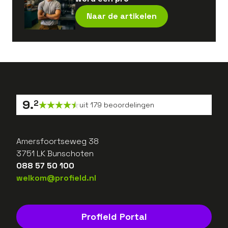
Naar de artikelen
9
.
2
uit
179
beoordelingen
Amersfoortseweg 38
3751 LK Bunschoten
088 57 50 100
welkom@profield.nl
Profield Portal