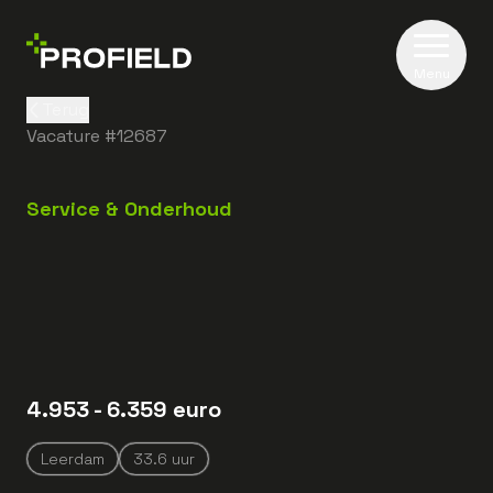
Menu
Terug
Vacature #
12687
Service & Onderhoud
4.953
- 6.359
euro
Leerdam
33.6
uur