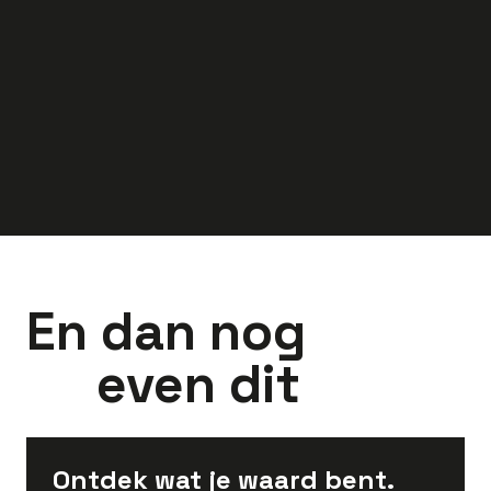
40
uur
Apeldoorn
36
uur
Doesbur
3.300
-
4.300
3.097
-
4.150
euro
euro
En dan nog
even dit
Ontdek wat je waard bent.