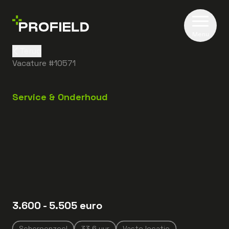
Menu
Terug
Vacature #
10571
Service & Onderhoud
3.600
- 5.505
euro
Scherpenzeel
33.6
uur
Vaste locatie