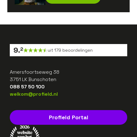
9
.
2
uit
179
beoordelingen
Amersfoortseweg 38
3751 LK Bunschoten
088 57 50 100
welkom@profield.nl
Profield Portal