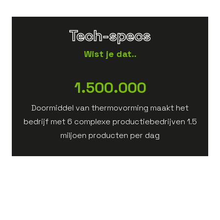
Tech-specs
Wist je dat..
1.500.000
Doormiddel van thermovorming maakt het
De
bedrijf met 6 complexe productiebedrijven 1.5
ve
miljoen producten per dag