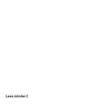
Storingen tackelen:
Optimalisatie
Projecten
Kennis delen
Lees
minder