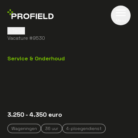
Menu
Terug
Vacature #
9530
Service & Onderhoud
3.250
- 4.350
euro
Wageningen
36
uur
4-ploegendienst