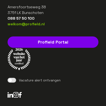
Amersfoortseweg 38
3751 LK Bunschoten
088 57 50 100
welkom@profield.nl
Profield Portal
Vacature alert ontvangen
LinkedIn Profield
Instagram Profield