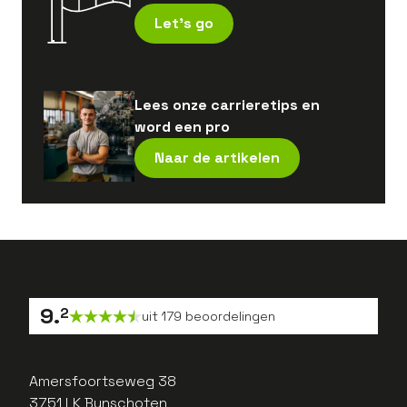
Let's go
Lees onze carrieretips en
word een pro
Naar de artikelen
9
.
2
uit
179
beoordelingen
Amersfoortseweg 38
3751 LK Bunschoten