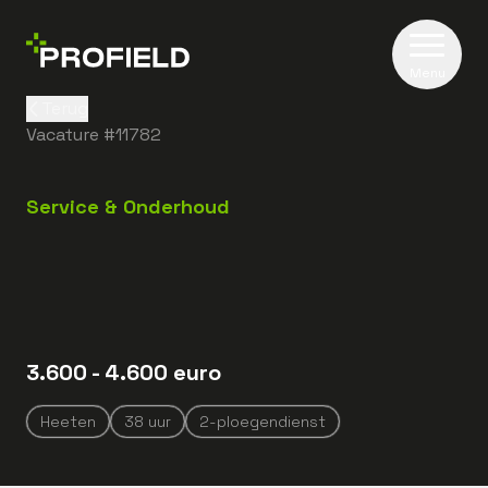
Menu
Terug
Vacature #
11782
Service & Onderhoud
3.600
- 4.600
euro
Heeten
38
uur
2-ploegendienst