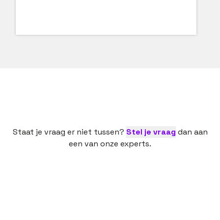
Staat je vraag er niet tussen?
Stel je vraag
dan aan
een van onze experts.
Een nieuwe baan is een spannende bezigheid. Dan
is het fijn als een ervaren partij je daarbij helpt,