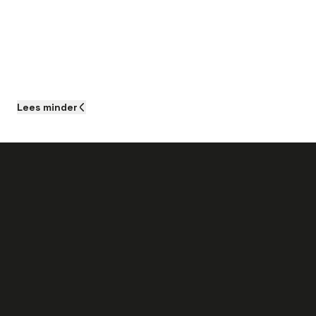
Lees
minder
Het volgende kun je verwachten als
Monteur Technische Dienst:
Een brutosalaris tussen de € 3.600,00
en € 4.600,00 op basis van een 38-