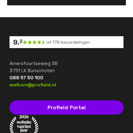
9
.
2
uit
179
beoordelingen
Amersfoortseweg 38
3751 LK Bunschoten
088 57 50 100
welkom@profield.nl
Profield Portal