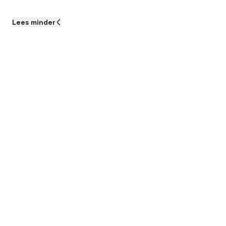
Lees
minder
Onderhoud
Storingen
Meedenken