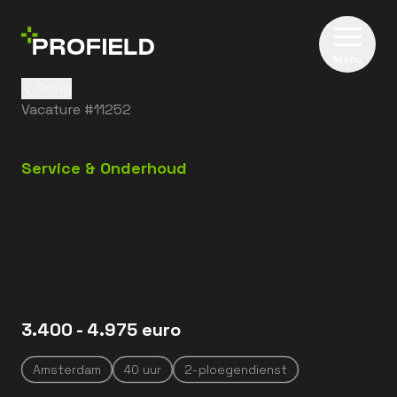
Menu
Terug
Vacature #
11252
Service & Onderhoud
3.400
- 4.975
euro
Amsterdam
40
uur
2-ploegendienst