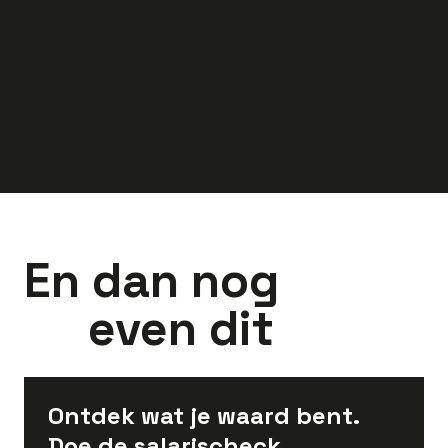
3.300
-
4.300
3.097
-
4.150
euro
euro
En dan nog
even dit
Ontdek wat je waard bent.
Doe de salarischeck