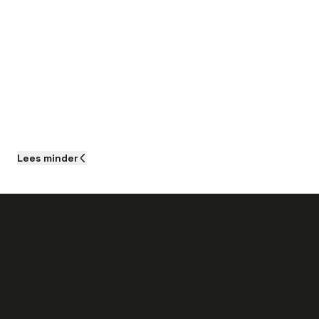
Efficiëntie
Begeleiding
Lees
minder
Als je aan de slag gaat als Monteur
Technische Dienst bij dit bedrijf kun je het