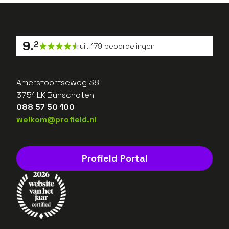
9
.
2
uit
179
beoordelingen
Amersfoortseweg 38
3751 LK Bunschoten
088 57 50 100
welkom@profield.nl
Profield Portal