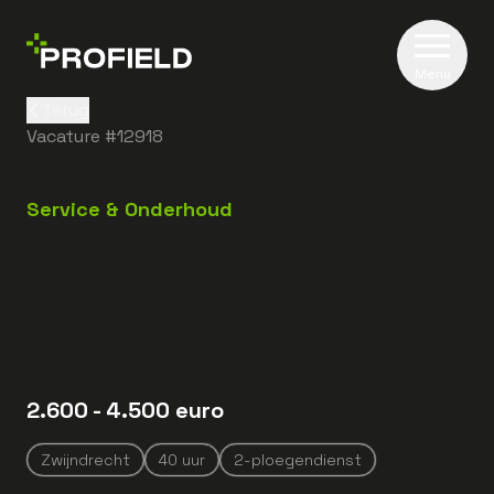
Menu
Terug
Vacature #
12918
Service & Onderhoud
2.600
- 4.500
euro
Zwijndrecht
40
uur
2-ploegendienst