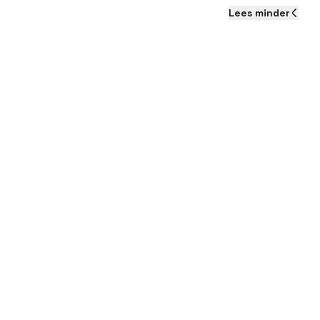
Lees
minder
Als je aan de slag gaat al
verwachten:
Salaris tussen
€3.20
Aantrekkelijke
winstd