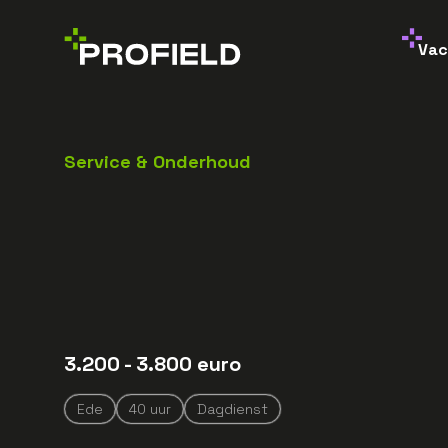
Vac
Service & Onderhoud
3.200
- 3.800
euro
Ede
40
uur
Dagdienst