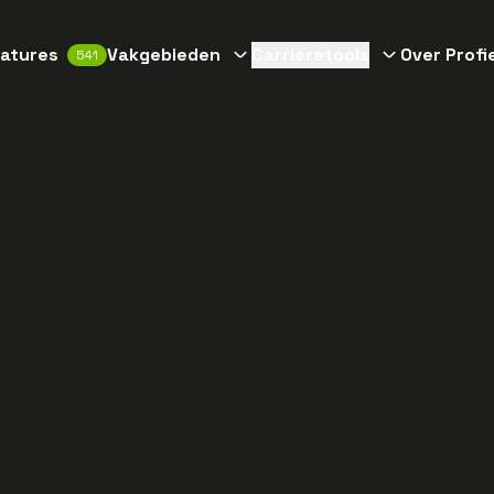
atures
Vakgebieden
Carrièretools
Over Profi
541