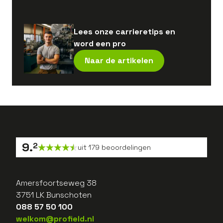
Lees onze carrieretips en
word een pro
Naar de artikelen
9
.
2
uit
179
beoordelingen
Amersfoortseweg 38
3751 LK Bunschoten
088 57 50 100
welkom@profield.nl