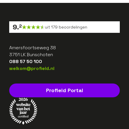
9
.
2
uit
179
beoordelingen
Amersfoortseweg 38
3751 LK Bunschoten
088 57 50 100
welkom@profield.nl
Profield Portal