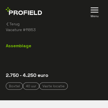
Menu
Terug
Vacature #
11853
Assemblage
2.750
- 4.250
euro
Boxtel
40
uur
Vaste locatie