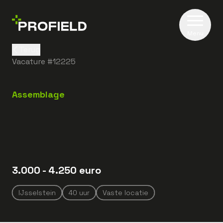
Menu
Terug
Vacature #
12225
Assemblage
3.000
- 4.250
euro
IJsselstein
40
uur
Vaste locatie