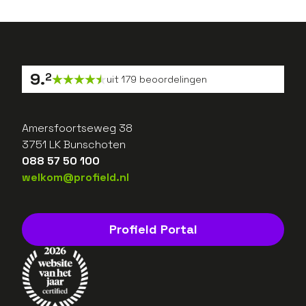
9
.
2
uit
179
beoordelingen
Amersfoortseweg 38
3751 LK Bunschoten
088 57 50 100
welkom@profield.nl
Profield Portal