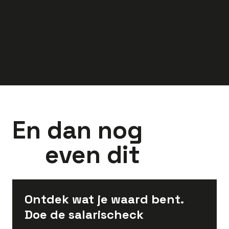
3.000
-
4.500
3.000
-
3.800
euro
euro
En dan nog
even dit
Ontdek wat je waard bent.
Doe de salarischeck