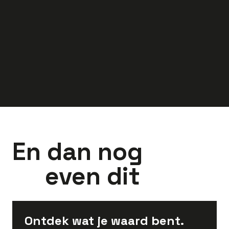
40
uur
Laren
40
uur
Joure
3.000
-
4.000
3.000
-
4.500
euro
euro
En dan nog
even dit
Ontdek wat je waard bent.