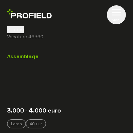
Menu
Terug
Vacature #
6360
Assemblage
3.000
- 4.000
euro
Laren
40
uur