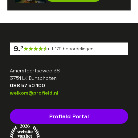
9
.
2
uit
179
beoordelingen
Amersfoortseweg 38
3751 LK Bunschoten
088 57 50 100
welkom@profield.nl
Profield Portal