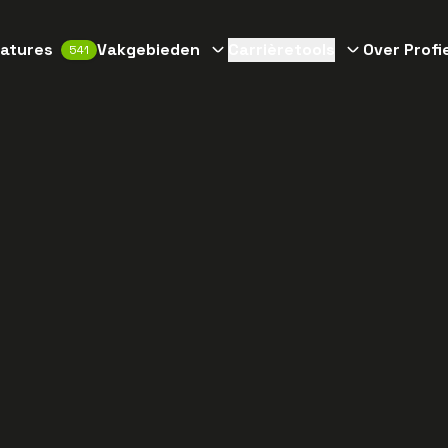
atures
Vakgebieden
Carrièretools
Over Profi
541