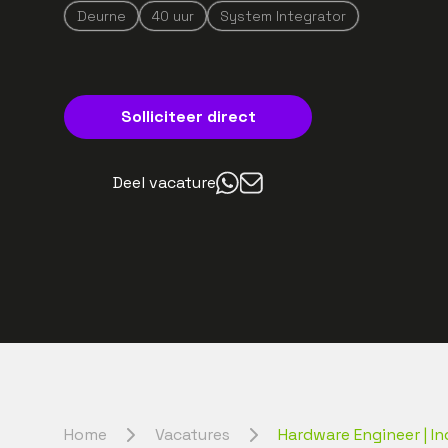
Deurne
40
uur
System Integrator
Solliciteer direct
Deel vacature
Home
Vacatures
Hardware Engineer | In