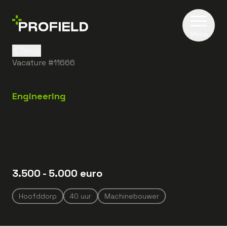
Menu
Terug
Vacature #
11666
Engineering
3.500
- 5.000
euro
Hoofddorp
40
uur
Machinebouwer