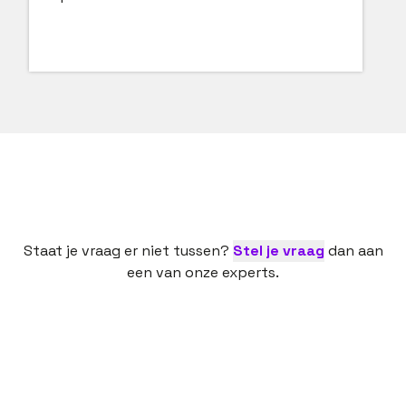
Staat je vraag er niet tussen?
Stel je vraag
dan aan
een van onze experts.
Een nieuwe baan is een spannende bezigheid. Dan
is het fijn als een ervaren partij je daarbij helpt,