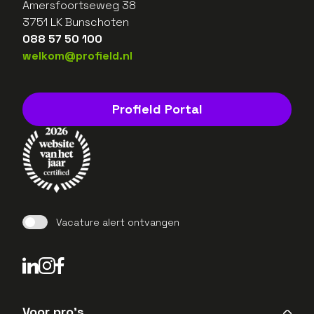
Amersfoortseweg 38
3751 LK Bunschoten
088 57 50 100
welkom@profield.nl
Profield Portal
Vacature alert ontvangen
LinkedIn Profield
Instagram Profield
Voor pro's