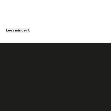
Lees
minder
Als je aan de slag gaat als Bankwerker bij
dit bedrijf kun je het volgende
verwachten:
Een brutosalaris wat kan oplopen tot
€ 4.100 bruto!