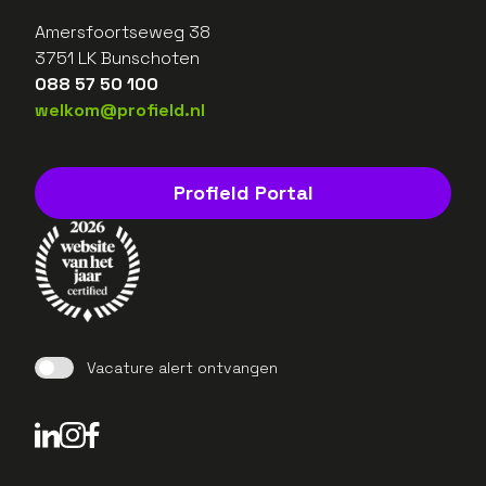
Amersfoortseweg 38
3751 LK Bunschoten
088 57 50 100
welkom@profield.nl
Profield Portal
Vacature alert ontvangen
LinkedIn Profield
Instagram Profield