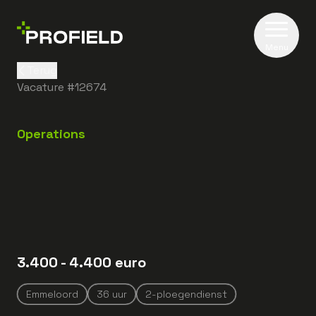
Menu
Terug
Vacature #
12674
Operations
3.400
- 4.400
euro
Emmeloord
36
uur
2-ploegendienst