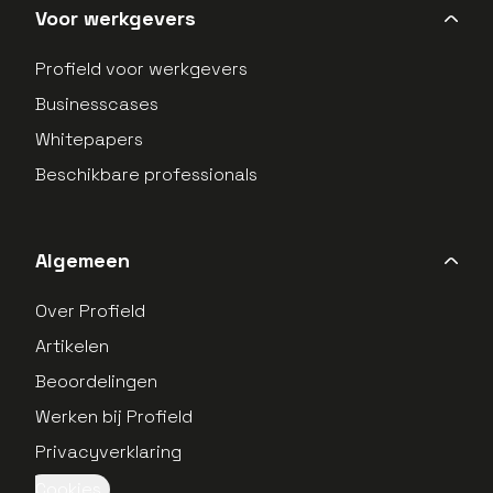
Voor werkgevers
Profield voor werkgevers
Businesscases
Whitepapers
“Het draait niet alleen om de juiste
Beschikbare professionals
kandidaat, maar ook om het juiste bedrijf.
Samen bouwen we aan succes.”
Algemeen
Jorn Kappert
Over Profield
Adviseur | Afdeling Service & Onderhoud -
Machinebouw
Artikelen
Beoordelingen
Werken bij Profield
Privacyverklaring
Cookies