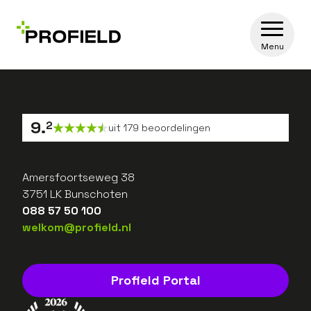
Menu
9
.
2
uit
179
beoordelingen
Amersfoortseweg 38
3751 LK Bunschoten
088 57 50 100
welkom@profield.nl
Profield Portal