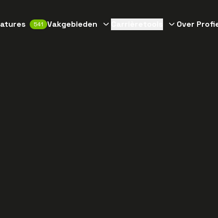
atures
Vakgebieden
Carrièretools
Over Profi
541