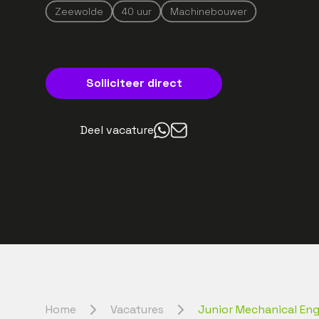
Zeewolde
40
uur
Machinebouwer
Solliciteer direct
Deel vacature
Home
Vacatures
Junior Mechanical Eng