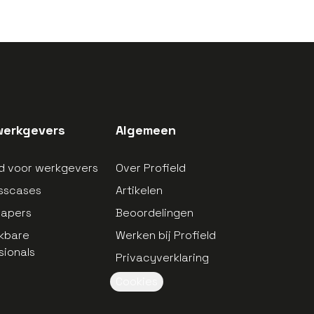
werkgevers
Algemeen
ld voor werkgevers
Over Profield
sscases
Artikelen
papers
Beoordelingen
kbare
Werken bij Profield
sionals
Privacyverklaring
Cookies