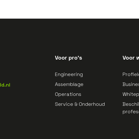
Voor pro's
Voor 
Engineering
Profie
Assemblage
Busine
d.nl
Operations
White
Service & Onderhoud
Beschi
profes