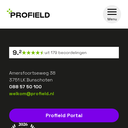
Menu
9
.
2
uit
179
beoordelingen
Amersfoortseweg 38
3751 LK Bunschoten
088 57 50 100
welkom@profield.nl
Profield Portal