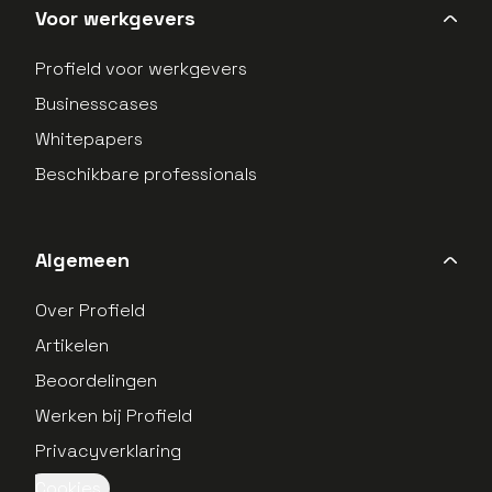
Voor werkgevers
Profield voor werkgevers
Businesscases
Whitepapers
Beschikbare professionals
“Ik geloof in de missie van Profield en vind
het mooi om bij te dragen aan het vinden
Algemeen
van een droombaan voor techneuten.”
Over Profield
Gesille Laseur
Artikelen
Marketing Manager
Beoordelingen
Werken bij Profield
Privacyverklaring
Cookies