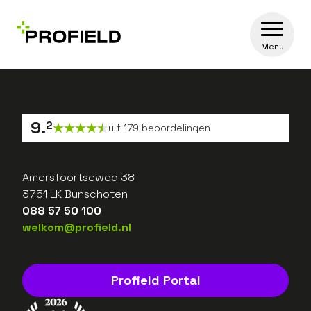
Menu
9
.
2
uit
179
beoordelingen
Amersfoortseweg 38
3751 LK Bunschoten
088 57 50 100
welkom@profield.nl
Profield Portal